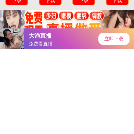
首页
手游资讯
手游教程
手机游戏
未满十八禁用APP｜“青春护航，网络净化，守护成长新篇章”
作者：-国产免费高清
发表时间：2026-04-30 16:03:50
阅读
量:
679439
-国产免费高清随着互联网的普及，各类手机应用程序层出不
穷，其中不乏一些对青少年身心发展有不良影响的APP。为进一
步净化网络环境，保护未成年人健康成长，相关部门近日宣布，
将实施未满十八禁用APP政策，对未满十八周岁的用户实施严格
限制，以减少不良信息对青少年的侵害。
一、政策出台背景