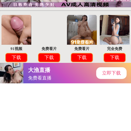
首页
手游资讯
手游教程
手机游戏
tk固定手脚痒刑审｜古刑之谜：揭秘古代刑罚，探寻法治文明之
路
作者：孤注一掷2023正版免费看-蜜桃
发表时间：2026-04-28
16:16:13
阅读量:
259597
孤注一掷2023正版免费看-蜜桃前言