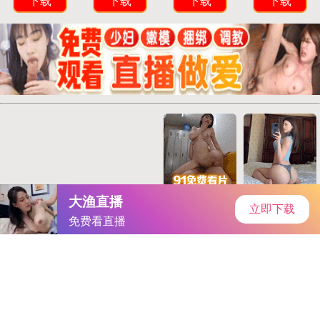
首页
手游资讯
手游教程
手机游戏
男女差差差免费APP大全｜生活助手宝库：分类集结，便捷生活
神器大揭秘
作者：-B站大片免费直播
发表时间：2026-04-28 12:59:34
阅读
量:
502782